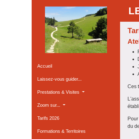
Panneau de gestion des cookies
L
Tar
Ate
Accueil
Laissez-vous guider...
Ces t
Prestations & Visites
L'ass
Zoom sur...
établi
Tarifs 2026
Pour 
du de
Formations & Territoires