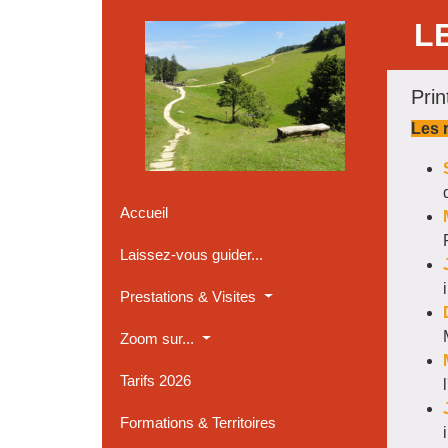
Panneau de gestion des cookies
L
Pri
Les r
Accueil
Laissez-vous guider...
Prestations & Visites
Zoom sur...
Tarifs 2026
Formations & Territoires