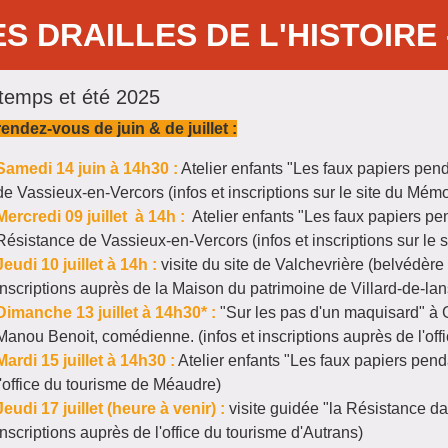
ES DRAILLES DE L'HISTOIRE 
ntemps et été 2025
endez-vous de juin & de juillet :
Samedi 14 juin à 14h30 :
Atelier enfants "Les faux papiers pen
de Vassieux-en-Vercors (infos et inscriptions sur le site du Mémo
Mercredi 09 juillet à 14h :
Atelier enfants "Les faux papiers pe
Résistance
de
Vassieux-en-Vercors
(infos et inscriptions sur le
Jeudi 10 juillet à 14h :
visite du site de Valchevrière (belvédère e
inscriptions auprès de la Maison du patrimoine de Villard-de-lan
Dimanche 13 juillet à 14h30* :
"Sur les pas d'un maquisard" à G
Manou Benoit, comédienne. (infos et inscriptions auprès de l'off
Mardi 15 juillet à 14h30 :
Atelier enfants "Les faux papiers penda
l'office du tourisme
de Méaudre
)
Jeudi 17 juillet (heure à venir) :
visite guidée "la Résistance dan
inscriptions auprès de l'office du tourisme
d'Autrans
)